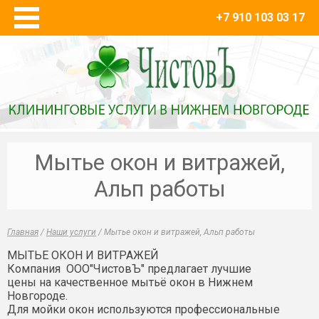
+7 910 103 03 17
Главная
Наши услуги
Уборка после ремонта и строительства
Мытье окон и витражей, Альп работы
Химчистка мягкой мебели и ковровых покрытий
Уборка квартир и коттеджей
Мытье окон и витражей,
Уборка территории
Альп работы
Уборка торговых и промышленных площадей
О компании
Главная
/
Наши услуги
/
Мытье окон и витражей, Альп работы
Вакансии
МЫТЬЕ ОКОН И ВИТРАЖЕЙ
Контакты
Компания ООО"ЧистовЪ" предлагает лучшие
цены на качественное мытьё окон в Нижнем
Новгороде.
Для мойки окон используются профессиональные