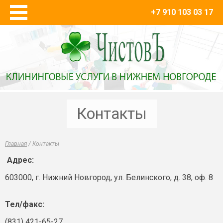
+7 910 103 03 17
Главная
Наши услуги
Уборка после ремонта и строительства
Мытье окон и витражей, Альп работы
Химчистка мягкой мебели и ковровых покрытий
Уборка квартир и коттеджей
Контакты
Уборка территории
Уборка торговых и промышленных площадей
Главная
/
Контакты
О компании
Адрес:
Вакансии
603000, г. Нижний Новгород, yл. Белинского, д. 38, оф. 8
Контакты
Тел/факс:
(831) 421-65-27